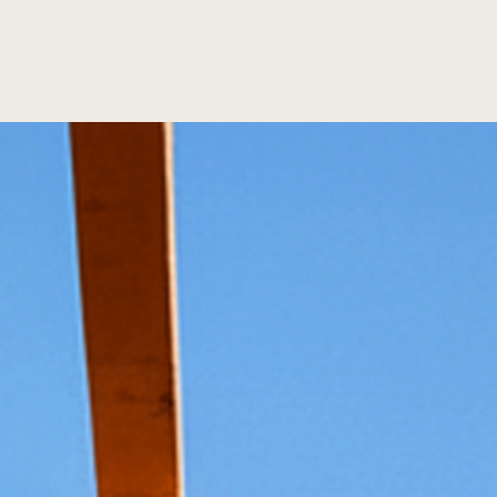
Accès a la villa – En raison de travaux,
la rue
Gustave Eiffel est accessible uniquement aux
piétons
Il n’est pas possible de déjeuner dans les jardins.
Les chiens ne sont pas autorisés, excepté les chiens
guides. Poussettes et trottinettes interdites
.
Vous souhaitez plus d’informations ? Contactez-
nous au 04 93 01 47 29.