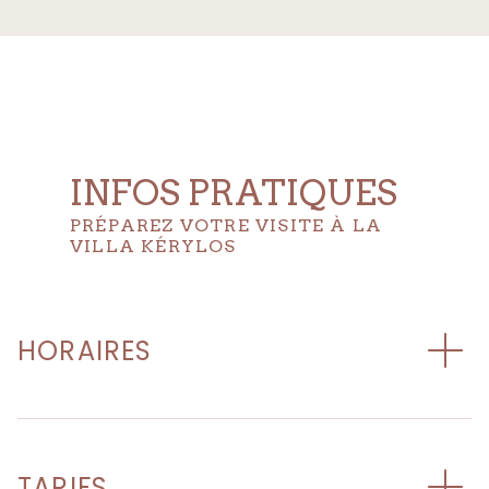
INFOS PRATIQUES
PRÉPAREZ VOTRE VISITE À LA
VILLA KÉRYLOS
HORAIRES
Préparez votre visite à la Villa Kérylos
OUVERTURE
TARIFS