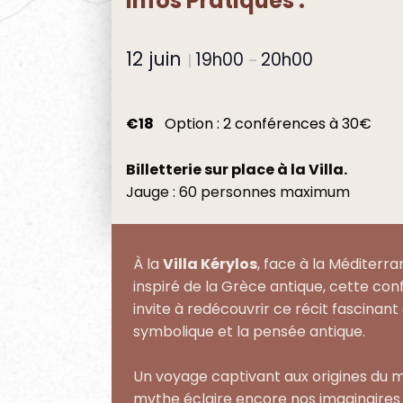
Infos Pratiques
:
12 juin
19h00
20h00
|
–
€18
Option : 2 conférences à 30€
Billetterie sur place à la Villa.
Jauge : 60 personnes maximum
À la
Villa Kérylos
, face à la Méditerra
inspiré de la Grèce antique, cette co
invite à redécouvrir ce récit fascinant à
symbolique et la pensée antique.
Un voyage captivant aux origines du m
mythe éclaire encore nos imaginaire