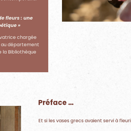
de fleurs : une
oétique »
rvatrice chargée
re au département
 la Bibliothèque
Préface
…
Et si les vases grecs avaient servi à fleur